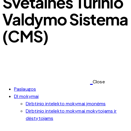
Svetainės Turinio
Valdymo Sistema
(CMS)
Close
Paslaugos
DI mokymai
Dirbtinio intelekto mokymai įmonėms
Dirbtinio intelekto mokymai mokytojams ir
dėstytojams