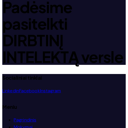
Padėsime
pasitelkti
DIRBTINĮ
INTELEKTĄ
versle
Socialiniai tinklai
Linkedin
Facebook
Instagram
Meniu
Pagrindinis
Mokymai