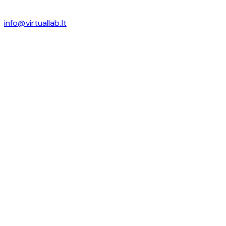
info@virtuallab.lt
Prisijungti
Slaptažodis turi būti bent 8
simbolių skaičių ir raidžių, būti bent 1 raidė
Aš noriu užsiregistruoti kaip instruktorius