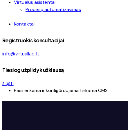
Virtualūs asistentai
Procesų automatizavimas
Kontaktai
facebook-
instagram
linkedin
Registruokis konsultacijai
1
info@virtuallab.lt
Tiesiog užpildyk užklausą
siųsti
Pasirenkama ir konfigūruojama tinkama CMS.