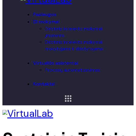
Paslaugos
DI mokymai
Dirbtinio intelekto mokymai
įmonėms
Dirbtinio intelekto mokymai
mokytojams ir dėstytojams
Virtualūs asistentai
Procesų automatizavimas
Kontaktai