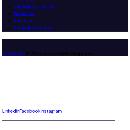
Paslaugos ir kainos
Naujienos
Kontaktai
Privatumo politika
VirtualLab
© 2025 Visos teisės saugomos.
Linkedin
Facebook
Instagram